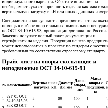
индивидуального варианта. Обратите внимание на
необходимость указать прочность изделия как максима
вертикальную нагрузку в кН или иных единицах измер
Специалисты и консультанты предприятия готовы оказа
помощь в выборе опор стальных подвижных и неподв
по ОСТ 34-10-615-93, организации доставки по России.
Заказчик получает полный пакет документации и
сертификаты на изделия. Продукция нашего предприят
может использоваться в проектах по тендерам с жестки
требованиями по соответствию отраслевому стандарту.
Прайс-лист на опоры скользящие и
неподвижные ОСТ 34-10-615-93
Масса
Длина
Вертикальная
Диаметр
опоры с
С
№
Наименование
опоры,
нагрузка, кН
Дн, мм
подушкой,
з
мм
кг
89У-01 ОСТ
1
2
89
100
1
4
34-10-615-93
89К-02 ОСТ
2
2
89
100
1
8